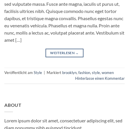
sed vulputate massa. Fusce ante magna, iaculis ut purus ut,
facilisis ultrices nibh. Quisque commodo nunc eget tortor
dapibus, et tristique magna convallis. Phasellus egestas nunc
eu venenatis vehicula. Phasellus et magna nulla. Proin ante
nunc, mollis a lectus ac, volutpat placerat ante. Vestibulum sit
amet […]
WEITERLESEN
→
Veröffentlicht am
Style
|
Markiert
brooklyn
,
fashion
,
style
,
women
Hinterlasse einen Kommentar
ABOUT
Lorem ipsum dolor sit amet, consectetuer adipiscing elit, sed
diam nonummy nibh euismod tincidunt.