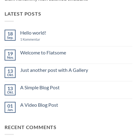
LATEST POSTS
Hello world!
18
Sep.
zu
1 Kommentar
Hello
world!
Welcome to Flatsome
19
Nov.
Keine
Kommentare
zu
Just another post with A Gallery
13
Welcome
to
Okt.
Keine
Flatsome
Kommentare
zu
A Simple Blog Post
13
Just
another
Okt.
Keine
post
Kommentare
with
zu
A
A Video Blog Post
01
A
Gallery
Simple
Jan.
Keine
Blog
Kommentare
Post
zu
A
RECENT COMMENTS
Video
Blog
Post