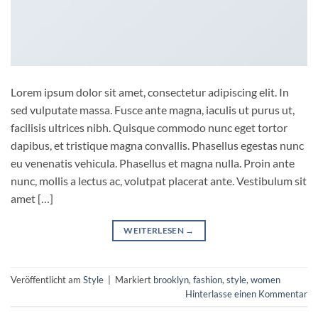
Lorem ipsum dolor sit amet, consectetur adipiscing elit. In
sed vulputate massa. Fusce ante magna, iaculis ut purus ut,
facilisis ultrices nibh. Quisque commodo nunc eget tortor
dapibus, et tristique magna convallis. Phasellus egestas nunc
eu venenatis vehicula. Phasellus et magna nulla. Proin ante
nunc, mollis a lectus ac, volutpat placerat ante. Vestibulum sit
amet […]
WEITERLESEN
→
Veröffentlicht am
Style
|
Markiert
brooklyn
,
fashion
,
style
,
women
Hinterlasse einen Kommentar