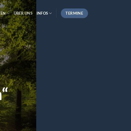
TERMINE
REN
ÜBER UNS
INFOS
n“