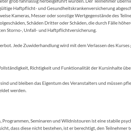
alter grob fahrlässig herbeigeführt wurden. Der Teilnehmer übern
gültige Haftpflicht- und Gesundheitskrankenversicherung abgesch
weise Kameras, Messer oder sonstige Wertgegenstände des Teilne
olgeschäden, Schäden Dritter oder Schäden, die durch Fälle höhe
en Storno-, Unfall- und Haftpflichtversicherung.
verbot. Jede Zuwiderhandlung wird mit dem Verlassen des Kurses 
ollständigkeit, Richtigkeit und Funktionalität der Kursinhalte ü
nd und bleiben das Eigentum des Veranstalters und müssen pfle
eldet werden.
, Programmen, Seminaren und Wildnistouren ist eine stabile psy
icht, dass diese nicht bestehen, ist er berechtigt, den Teilnehmer 