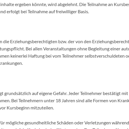
lte ergeben könnte, wird abgelehnt. Die Teilnahme an Kursbestan
nd erfolgt bei Teilnahme auf freiwilliger Basis.
 die Erziehungsberechtigten bzw. der von den Erziehungsberechti
ftungspflicht. Bei allen Veranstaltungen ohne Begleitung einer autor
hmen keinerlei Haftung bei vom Teilnehmer selbstverschuldeten ode
rkrankungen.
t grundsätzlich auf eigene Gefahr. Jeder Teilnehmer bestätigt mit
unehmen. Bei Teilnehmern unter 18 Jahren sind alle Formen von Kran
or Kursbeginn mitzuteilen.
für mögliche gesundheitliche Schäden oder Verletzungen währen