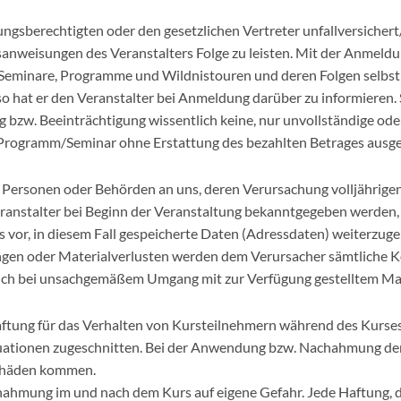
ungsberechtigten oder den gesetzlichen Vertreter unfallversicher
tsanweisungen des Veranstalters Folge zu leisten. Mit der Anmeldun
minare, Programme und Wildnistouren und deren Folgen selbst ve
so hat er den Veranstalter bei Anmeldung darüber zu informieren. S
 bzw. Beeinträchtigung wissentlich keine, nur unvollständige od
/Programm/Seminar ohne Erstattung des bezahlten Betrages ausg
Personen oder Behörden an uns, deren Verursachung volljährigen T
eranstalter bei Beginn der Veranstaltung bekanntgegeben werden
 vor, in diesem Fall gespeicherte Daten (Adressdaten) weiterzugeb
ngen oder Materialverlusten werden dem Verursacher sämtliche K
t auch bei unsachgemäßem Umgang mit zur Verfügung gestelltem Mat
ftung für das Verhalten von Kursteilnehmern während des Kurses 
tuationen zugeschnitten. Bei der Anwendung bzw. Nachahmung der 
schäden kommen.
hmung im und nach dem Kurs auf eigene Gefahr. Jede Haftung, di