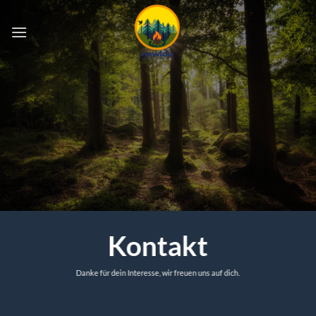
Zum
Inhalt
springen
Kontakt
Danke für dein Interesse, wir freuen uns auf dich.