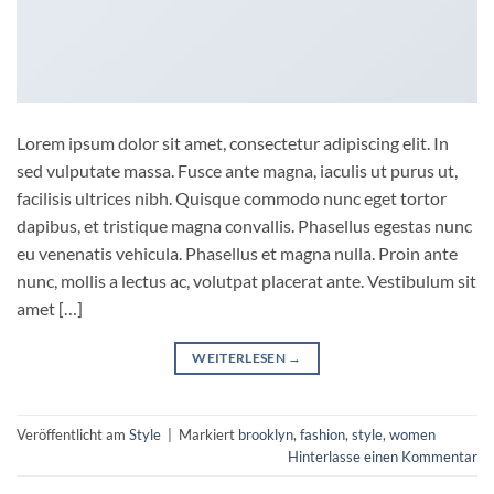
Lorem ipsum dolor sit amet, consectetur adipiscing elit. In
sed vulputate massa. Fusce ante magna, iaculis ut purus ut,
facilisis ultrices nibh. Quisque commodo nunc eget tortor
dapibus, et tristique magna convallis. Phasellus egestas nunc
eu venenatis vehicula. Phasellus et magna nulla. Proin ante
nunc, mollis a lectus ac, volutpat placerat ante. Vestibulum sit
amet […]
WEITERLESEN
→
Veröffentlicht am
Style
|
Markiert
brooklyn
,
fashion
,
style
,
women
Hinterlasse einen Kommentar