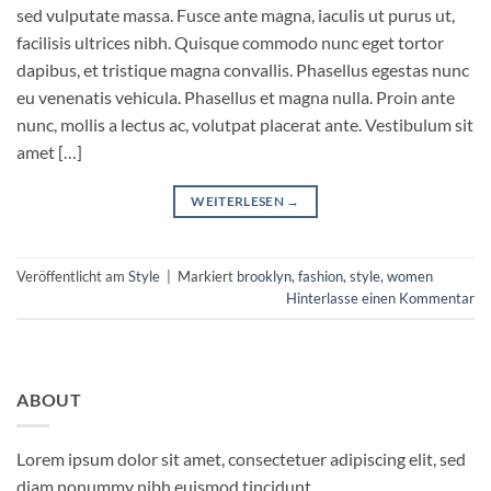
sed vulputate massa. Fusce ante magna, iaculis ut purus ut,
facilisis ultrices nibh. Quisque commodo nunc eget tortor
dapibus, et tristique magna convallis. Phasellus egestas nunc
eu venenatis vehicula. Phasellus et magna nulla. Proin ante
nunc, mollis a lectus ac, volutpat placerat ante. Vestibulum sit
amet […]
WEITERLESEN
→
Veröffentlicht am
Style
|
Markiert
brooklyn
,
fashion
,
style
,
women
Hinterlasse einen Kommentar
ABOUT
Lorem ipsum dolor sit amet, consectetuer adipiscing elit, sed
diam nonummy nibh euismod tincidunt.