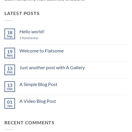
LATEST POSTS
Hello world!
18
Sep.
zu
1 Kommentar
Hello
world!
Welcome to Flatsome
19
Nov.
Keine
Kommentare
zu
Just another post with A Gallery
13
Welcome
to
Okt.
Keine
Flatsome
Kommentare
zu
A Simple Blog Post
13
Just
another
Okt.
Keine
post
Kommentare
with
zu
A
A Video Blog Post
01
A
Gallery
Simple
Jan.
Keine
Blog
Kommentare
Post
zu
A
RECENT COMMENTS
Video
Blog
Post