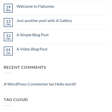
world!
Welcome to Flatsome
19
Nov.
Keine
Kommentare
zu
Just another post with A Gallery
13
Welcome
to
Okt.
Keine
Flatsome
Kommentare
zu
A Simple Blog Post
13
Just
another
Okt.
Keine
post
Kommentare
with
zu
A
A Video Blog Post
01
A
Gallery
Simple
Jan.
Keine
Blog
Kommentare
Post
zu
A
RECENT COMMENTS
Video
Blog
Post
A WordPress Commenter
bei
Hello world!
TAG CLOUD