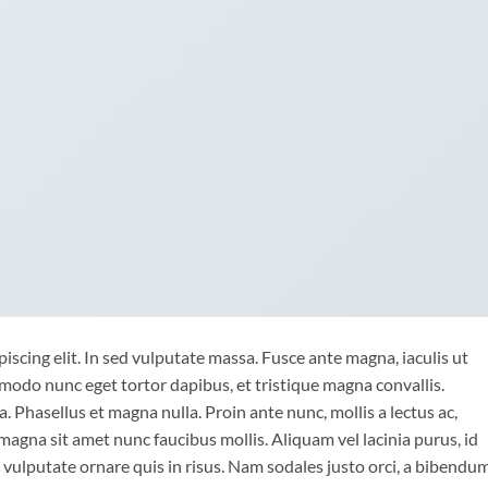
iscing elit. In sed vulputate massa. Fusce ante magna, iaculis ut
mmodo nunc eget tortor dapibus, et tristique magna convallis.
 Phasellus et magna nulla. Proin ante nunc, mollis a lectus ac,
magna sit amet nunc faucibus mollis. Aliquam vel lacinia purus, id
o vulputate ornare quis in risus. Nam sodales justo orci, a bibendu