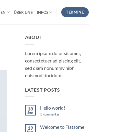
TERMINE
REN
ÜBER UNS
INFOS
ABOUT
Lorem ipsum dolor sit amet,
consectetuer adipiscing elit,
sed diam nonummy nibh
euismod tincidunt.
LATEST POSTS
Hello world!
18
Sep.
zu
1 Kommentar
Hello
world!
Welcome to Flatsome
19
Nov.