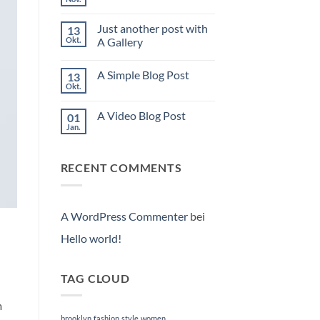
Keine
Kommentare
zu
Just another post with
13
Welcome
to
Okt.
A Gallery
Flatsome
Keine
Kommentare
A Simple Blog Post
13
zu
Just
Okt.
Keine
another
Kommentare
post
zu
with
A Video Blog Post
01
A
A
Simple
Jan.
Gallery
Keine
Blog
Kommentare
Post
zu
A
RECENT COMMENTS
Video
Blog
Post
A WordPress Commenter
bei
Hello world!
TAG CLOUD
m
brooklyn
fashion
style
women