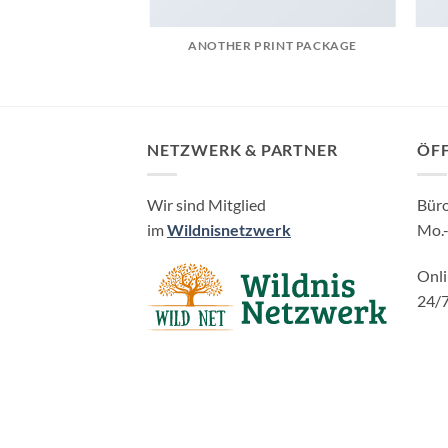
AZINE
ANOTHER PRINT PACKAGE
NETZWERK & PARTNER
ÖF
Wir sind Mitglied
Bür
im
Wildnisnetzwerk
Mo.-
Onl
24/